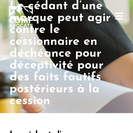
Le cédant d’une
marque peut agir
contre le
cessionnaire en
déchéance pour
déceptivité pour
des faits fautifs
postérieurs à la
cession