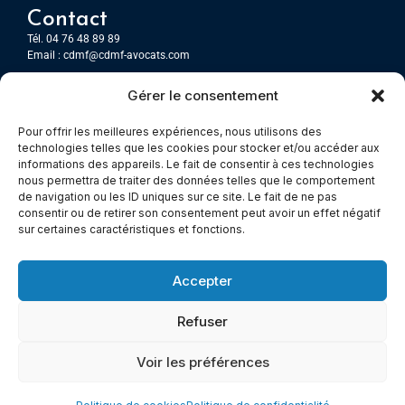
Contact
Tél. 04 76 48 89 89
Email :
cdmf@cdmf-avocats.com
Gérer le consentement
Grenoble
7 Place Firmin Gautier
Pour offrir les meilleures expériences, nous utilisons des
CS 80476
technologies telles que les cookies pour stocker et/ou accéder aux
38016 GRENOBLE, Cedex 1
informations des appareils. Le fait de consentir à ces technologies
nous permettra de traiter des données telles que le comportement
de navigation ou les ID uniques sur ce site. Le fait de ne pas
Chambery
consentir ou de retirer son consentement peut avoir un effet négatif
Immeuble le Paris
sur certaines caractéristiques et fonctions.
5 rue Claude Martin
73000 Chambéry
Accepter
Refuser
© All rights reserved
Voir les préférences
Mentions légales
–
Cookies –
Politiques de confidentialité
Made with
Cerf à Lunettes - Web & Com