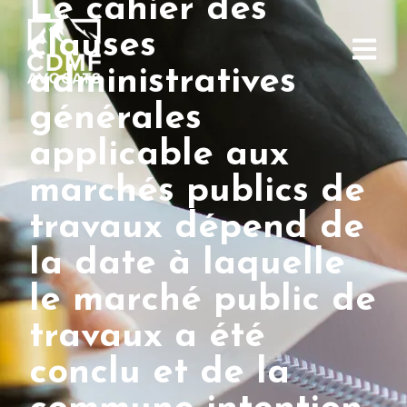
Le cahier des
clauses
administratives
générales
applicable aux
marchés publics de
travaux dépend de
la date à laquelle
le marché public de
travaux a été
conclu et de la