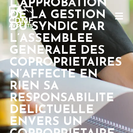
L’APPROBATION
DE LA GESTION
DU SYNDIC PAR
L’ASSEMBLEE
GENERALE DES
COPROPRIETAIRES
N’AFFECTE EN
RIEN SA
RESPONSABILITE
DELICTUELLE
ENVERS UN