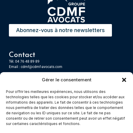
Abonnez-vous à notre newsletters
Contact
Tél. 04 76 48 89 89
Email :
cdmf@cdmf-avocats.com
Gérer le consentement
Grenoble
7 Place Firmin Gautier
Pour offrir les meilleures expériences, nous utilisons des
CS 80476
technologies telles que les cookies pour stocker et/ou accéder aux
38016 GRENOBLE, Cedex 1
informations des appareils. Le fait de consentir à ces technologies
nous permettra de traiter des données telles que le comportement
de navigation ou les ID uniques sur ce site. Le fait de ne pas
Chambery
consentir ou de retirer son consentement peut avoir un effet négatif
Immeuble le Paris
sur certaines caractéristiques et fonctions.
5 rue Claude Martin