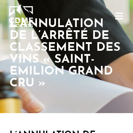
L’ANNULATION
DE L’ARRÊTÉ DE
CLASSEMENT DES
VINS « SAINT-
EMILION GRAND
CRU »