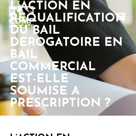
L’ACTION EN
REQUALIFICATION
DU BAIL
DEROGATOIRE EN
BAIL
COMMERCIAL
EST-ELLE
SOUMISE A
PRESCRIPTION ?