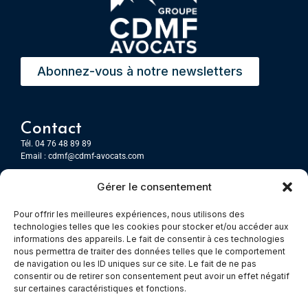
Abonnez-vous à notre newsletters
Contact
Tél. 04 76 48 89 89
Email :
cdmf@cdmf-avocats.com
Gérer le consentement
Grenoble
7 Place Firmin Gautier
Pour offrir les meilleures expériences, nous utilisons des
CS 80476
technologies telles que les cookies pour stocker et/ou accéder aux
38016 GRENOBLE, Cedex 1
informations des appareils. Le fait de consentir à ces technologies
nous permettra de traiter des données telles que le comportement
de navigation ou les ID uniques sur ce site. Le fait de ne pas
Chambery
consentir ou de retirer son consentement peut avoir un effet négatif
Immeuble le Paris
sur certaines caractéristiques et fonctions.
5 rue Claude Martin