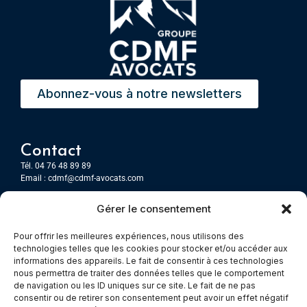
Abonnez-vous à notre newsletters
Contact
Tél. 04 76 48 89 89
Email :
cdmf@cdmf-avocats.com
Gérer le consentement
Grenoble
7 Place Firmin Gautier
Pour offrir les meilleures expériences, nous utilisons des
CS 80476
technologies telles que les cookies pour stocker et/ou accéder aux
38016 GRENOBLE, Cedex 1
informations des appareils. Le fait de consentir à ces technologies
nous permettra de traiter des données telles que le comportement
de navigation ou les ID uniques sur ce site. Le fait de ne pas
Chambery
consentir ou de retirer son consentement peut avoir un effet négatif