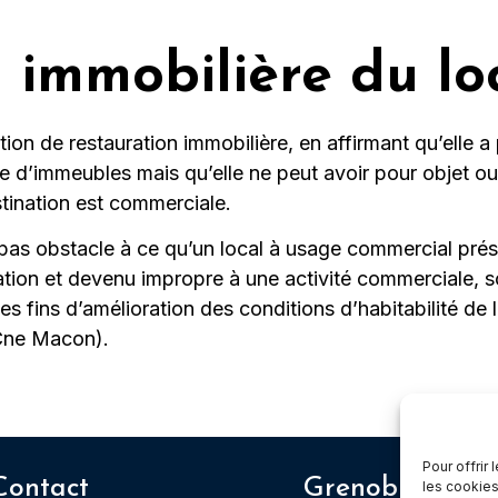
n immobilière du lo
otion de restauration immobilière, en affirmant qu’elle 
 d’immeubles mais qu’elle ne peut avoir pour objet ou 
stination est commerciale.
it pas obstacle à ce qu’un local à usage commercial p
tion et devenu impropre à une activité commerciale, so
des fins d’amélioration des conditions d’habitabilité d
 Cne Macon).
Pour offrir
Contact
Grenoble
les cookies