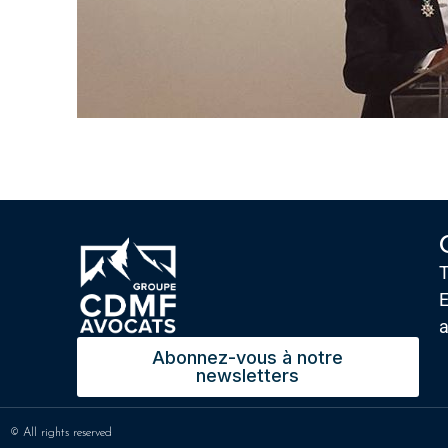
T
E
Abonnez-vous à notre
newsletters
© All rights reserved