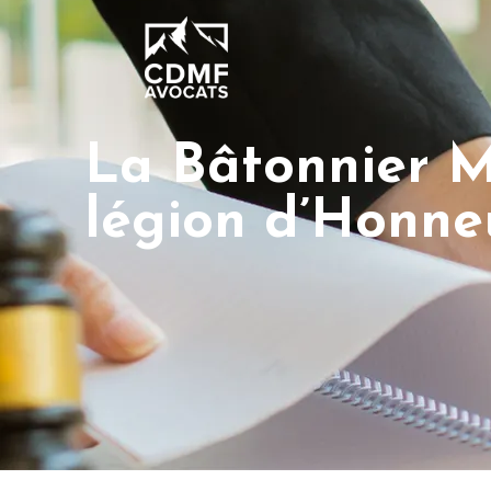
La Bâtonnier M
légion d’Honne