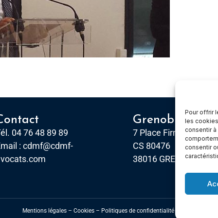
Pour offrir
Contact
Grenoble
les cookies
consentir à
él. 04 76 48 89 89
7 Place Firmin Gautier
comportemen
mail :
cdmf@cdmf-
CS 80476
consentir o
caractérist
avocats.com
38016 GRENOBLE, Ce
Ac
Mentions légales
–
Cookies –
Politiques de confidentialité