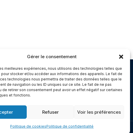
Gérer le consentement
 les meilleures expériences, nous utilisons des technologies telles que
Chambery
 pour stocker et/ou accéder aux informations des appareils. Le fait de
 ces technologies nous permettra de traiter des données telles que le
Immeuble le Paris
t de navigation ou les ID uniques sur ce site. Le fait de ne pas
5 rue Claude Martin
u de retirer son consentement peut avoir un effet négatif sur certaines
iques et fonctions.
dex 1
73000 Chambéry
cepter
Refuser
Voir les préférences
Politique de cookies
Politique de confidentialité
Made with
Cerf à Lunettes - Web & Com