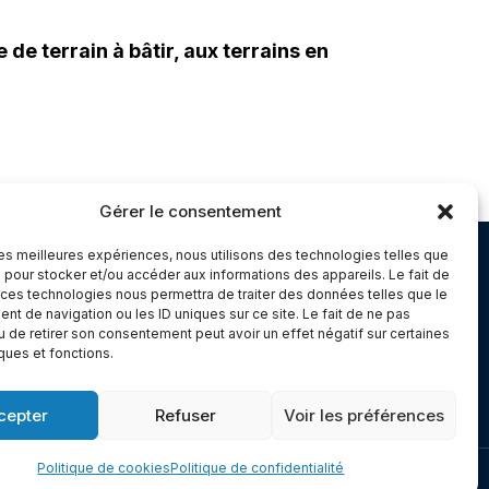
de terrain à bâtir, aux terrains en
Gérer le consentement
 les meilleures expériences, nous utilisons des technologies telles que
Chambery
 pour stocker et/ou accéder aux informations des appareils. Le fait de
 ces technologies nous permettra de traiter des données telles que le
Immeuble le Paris
t de navigation ou les ID uniques sur ce site. Le fait de ne pas
5 rue Claude Martin
u de retirer son consentement peut avoir un effet négatif sur certaines
iques et fonctions.
dex 1
73000 Chambéry
cepter
Refuser
Voir les préférences
Politique de cookies
Politique de confidentialité
Made with
Cerf à Lunettes - Web & Com