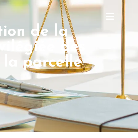
tion de la
ivilégiée des
 la parcelle