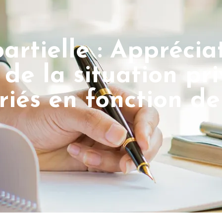
artielle : Apprécia
 de la situation pr
riés en fonction de