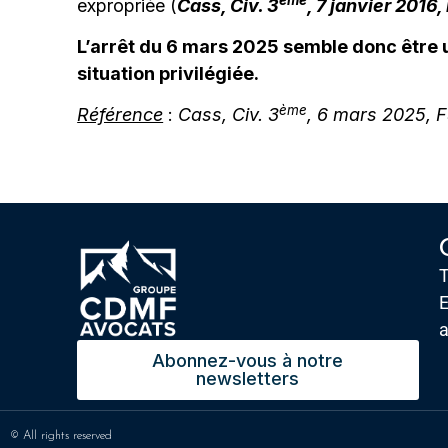
expropriée (
Cass, Civ. 3
, 7 janvier 2016
L’arrêt du 6 mars 2025 semble donc être un
situation privilégiée.
ème
Référence
:
Cass, Civ. 3
, 6 mars 2025, 
T
E
Abonnez-vous à notre
newsletters
© All rights reserved