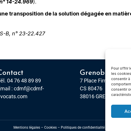
, n° 14-24.969
).
e transposition de la solution dégagée en matière 
FS-B, n° 23-22.427
Pour offrir
Contact
Grenoble
les cookies
consentir à
él. 04 76 48 89 89
7 Place Firmin Gautier
comportemen
mail :
cdmf@cdmf-
CS 80476
consentir o
caractérist
avocats.com
38016 GRENOBLE, Ce
Ac
Mentions légales
–
Cookies –
Politiques de confidentialité