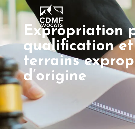
Expropriation p
qualification et
terrains exprop
d’origine