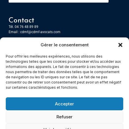
Contact
Tél. 04 76 48 89 89
Email :
cdmf@cdmf-avocats.com
Gérer le consentement
Grenoble
7 Place Firmin Gautier
Pour offrir les meilleures expériences, nous utilisons des
CS 80476
technologies telles que les cookies pour stocker et/ou accéder aux
38016 GRENOBLE, Cedex 1
informations des appareils. Le fait de consentir à ces technologies
nous permettra de traiter des données telles que le comportement
de navigation ou les ID uniques sur ce site. Le fait de ne pas
Chambery
consentir ou de retirer son consentement peut avoir un effet négatif
Immeuble le Paris
sur certaines caractéristiques et fonctions.
5 rue Claude Martin
73000 Chambéry
Accepter
Refuser
© All rights reserved