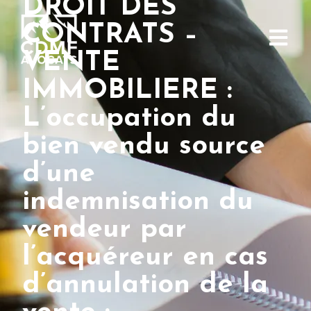
DROIT DES
CONTRATS –
VENTE
IMMOBILIERE :
L’occupation du
bien vendu source
d’une
indemnisation du
vendeur par
l’acquéreur en cas
d’annulation de la