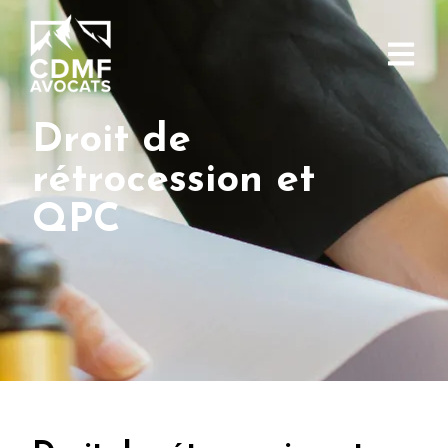
Droit de
rétrocession et
QPC