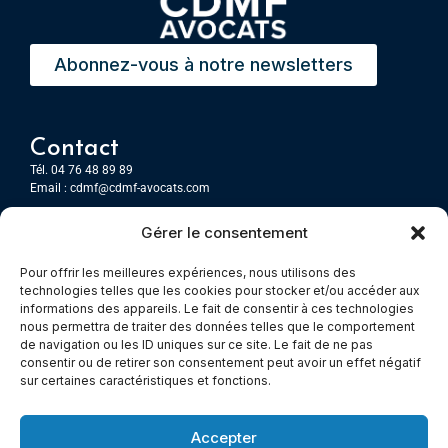
Abonnez-vous à notre newsletters
Contact
Tél. 04 76 48 89 89
Email :
cdmf@cdmf-avocats.com
Gérer le consentement
Grenoble
7 Place Firmin Gautier
Pour offrir les meilleures expériences, nous utilisons des
CS 80476
technologies telles que les cookies pour stocker et/ou accéder aux
38016 GRENOBLE, Cedex 1
informations des appareils. Le fait de consentir à ces technologies
nous permettra de traiter des données telles que le comportement
de navigation ou les ID uniques sur ce site. Le fait de ne pas
Chambery
consentir ou de retirer son consentement peut avoir un effet négatif
Immeuble le Paris
sur certaines caractéristiques et fonctions.
5 rue Claude Martin
73000 Chambéry
Accepter