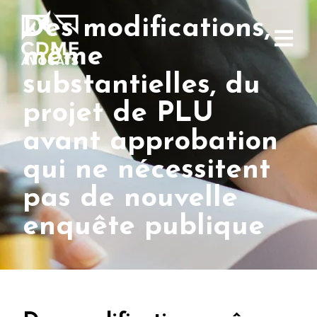
Des modifications,
même
substantielles, du
projet de PLU
avant approbation
qui ne nécessitent
pas de nouvelle
enquête publique