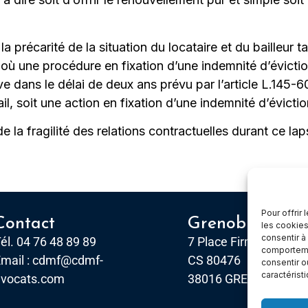
 la précarité de la situation du locataire et du bailleur 
 où une procédure en fixation d’une indemnité d’évicti
uve dans le délai de deux ans prévu par l’article L.14
l, soit une action en fixation d’une indemnité d’évictio
de la fragilité des relations contractuelles durant ce la
Pour offrir
Contact
Grenoble
les cookies
consentir à
él. 04 76 48 89 89
7 Place Firmin Gautier
comportemen
mail :
cdmf@cdmf-
CS 80476
consentir o
caractérist
avocats.com
38016 GRENOBLE, Ce