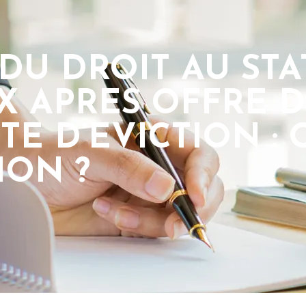
DU DROIT AU STA
 APRES OFFRE D
TE D’EVICTION :
ION ?