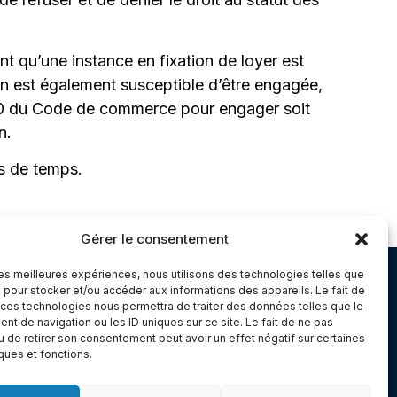
tant qu’une instance en fixation de loyer est
on est également susceptible d’être engagée,
5-60 du Code de commerce pour engager soit
n.
ps de temps.
Gérer le consentement
 les meilleures expériences, nous utilisons des technologies telles que
Chambery
 pour stocker et/ou accéder aux informations des appareils. Le fait de
 ces technologies nous permettra de traiter des données telles que le
Immeuble le Paris
t de navigation ou les ID uniques sur ce site. Le fait de ne pas
5 rue Claude Martin
u de retirer son consentement peut avoir un effet négatif sur certaines
iques et fonctions.
dex 1
73000 Chambéry