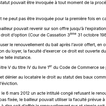
u statut pouvait être invoquée à tout moment de la pr
ut ne peut pas être invoquée pour la première fois en c
ailleur pouvait revenir sur son offre jusqu’à l’expiration
ème
droit d’option (Cour de Cassation 3
31 octobre 198
user le renouvellement du bail après l’avoir offert, en 
on du loyer, la faculté d’exercer ce droit est ouverte dur
 telle instance.
er
re V du titre IV du livre 1
du Code de Commerce se pr
n et dénier au locataire le droit au statut des baux comm
’éviction.
rer le 6 mars 2012 un acte intitulé congé refusant le re
 pas fixée, le bailleur pouvait utiliser la faculté prévu
à dire soit d’offrir le renouvellement pur et simple soit