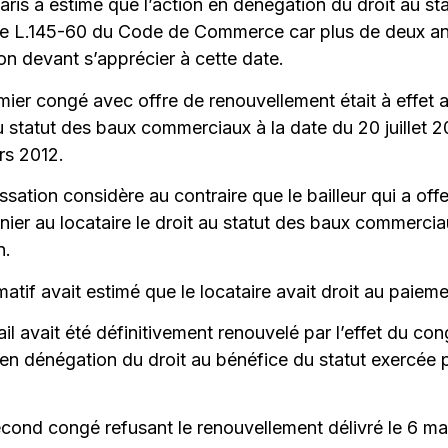
ris a estimé que l’action en dénégation du droit au s
icle L.145-60 du Code de Commerce car plus de deux an
ion devant s’apprécier à cette date.
ier congé avec offre de renouvellement était à effet au
statut des baux commerciaux à la date du 20 juillet 20
rs 2012.
sation considère au contraire que le bailleur qui a off
nier au locataire le droit au statut des baux commerciau
n.
atif avait estimé que le locataire avait droit au paiem
il avait été définitivement renouvelé par l’effet du con
n en dénégation du droit au bénéfice du statut exercée 
econd congé refusant le renouvellement délivré le 6 mar