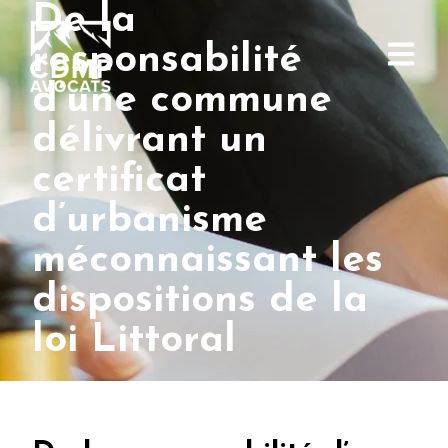
De la
responsabilité
d’une commune
délivrant un
certificat
d’urbanisme
méconnaissant les
dispositions de la
loi Littoral