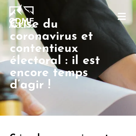
Crise du
coronavirus et
contentieux
électoral : il est
encore temps
d’agir !