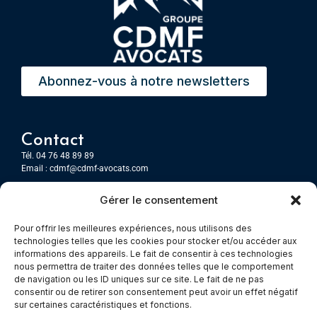
Abonnez-vous à notre newsletters
Contact
Tél. 04 76 48 89 89
Email :
cdmf@cdmf-avocats.com
Gérer le consentement
Grenoble
7 Place Firmin Gautier
Pour offrir les meilleures expériences, nous utilisons des
CS 80476
technologies telles que les cookies pour stocker et/ou accéder aux
38016 GRENOBLE, Cedex 1
informations des appareils. Le fait de consentir à ces technologies
nous permettra de traiter des données telles que le comportement
de navigation ou les ID uniques sur ce site. Le fait de ne pas
Chambery
consentir ou de retirer son consentement peut avoir un effet négatif
Immeuble le Paris
sur certaines caractéristiques et fonctions.
5 rue Claude Martin