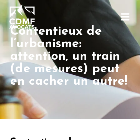
Contentieux de
l’urbanisme:
attention, un train
(de mesures) peut
en cacher un autre!