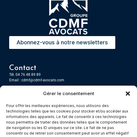
Abonnez-vous à notre newsletters
Contact
Tél. 04 76 48 89 89
Email :
cdmf@cdmf-avocats.com
Gérer le consentement
Grenoble
7 Place Firmin Gautier
Pour offrir les meilleures expériences, nous utilisons des
CS 80476
technologies telles que les cookies pour stocker et/ou accéder aux
38016 GRENOBLE, Cedex 1
informations des appareils. Le fait de consentir à ces technologies
nous permettra de traiter des données telles que le comportement
de navigation ou les ID uniques sur ce site. Le fait de ne pas
Chambery
consentir ou de retirer son consentement peut avoir un effet négatif