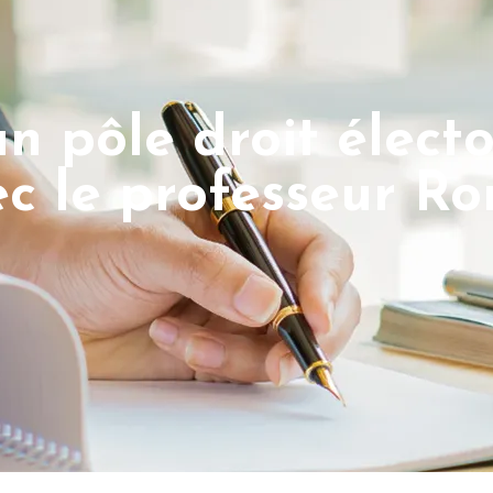
un pôle droit élect
ec le professeur R