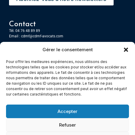
Contact
Tél. 04 76 48 89 89
Email :
cdmf@cdmf-avocats.com
Gérer le consentement
Grenoble
7 Place Firmin Gautier
Pour offrir les meilleures expériences, nous utilisons des
CS 80476
technologies telles que les cookies pour stocker et/ou accéder aux
38016 GRENOBLE, Cedex 1
informations des appareils. Le fait de consentir à ces technologies
nous permettra de traiter des données telles que le comportement
de navigation ou les ID uniques sur ce site. Le fait de ne pas
Chambery
consentir ou de retirer son consentement peut avoir un effet négatif
Immeuble le Paris
sur certaines caractéristiques et fonctions.
5 rue Claude Martin
73000 Chambéry
Accepter
Refuser