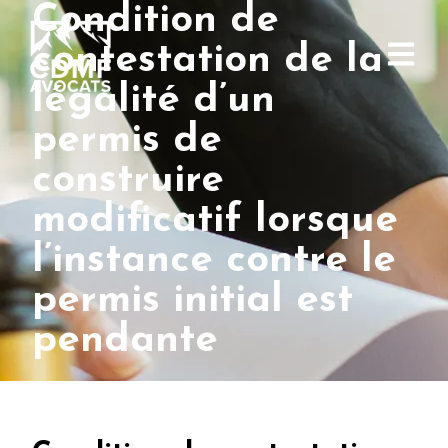
Condition de
contestation de la
légalité d’un
permis de
construire
modificatif lorsque
l’instance contre le
permis initial est
pendante