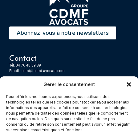
Abonnez-vous à notre newsletters
Contact
Tél. 04 76 48 89 89
Email :
cdmf@cdmf-avocats.com
Gérer le consentement
Grenoble
7 Place Firmin Gautier
Pour offrir les meilleures expériences, nous utilisons des
CS 80476
technologies telles que les cookies pour stocker et/ou accéder aux
38016 GRENOBLE, Cedex 1
informations des appareils. Le fait de consentir à ces technologies
nous permettra de traiter des données telles que le comportement
de navigation ou les ID uniques sur ce site. Le fait de ne pas
Chambery
consentir ou de retirer son consentement peut avoir un effet négatif
Immeuble le Paris
sur certaines caractéristiques et fonctions.
5 rue Claude Martin