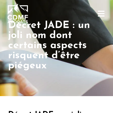
Décret JADE : un
joli nom dont
certains aspects
risquent d’être
piégeux