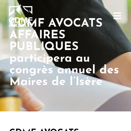
CDMF AVOCATS
AFFAIRES
PUBLIQUES
participera au
congrès annuel des
Maires de l’Isère