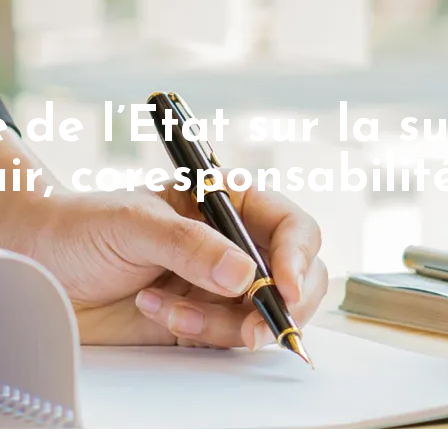
 de l’Etat sur la s
air, coresponsabilit