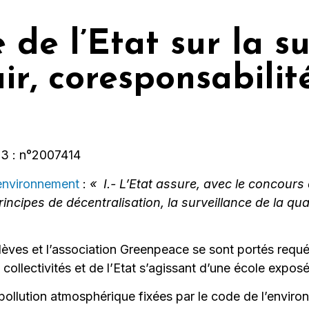
 de l’Etat sur la s
air, coresponsabilit
023 : n°2007414
’environnement
:
« I.- L’Etat assure, avec le concours d
incipes de décentralisation, la surveillance de la quali
lèves et l’association Greenpeace se sont portés requér
collectivités et de l’Etat s’agissant d’une école exposée 
e pollution atmosphérique fixées par le code de l’envir