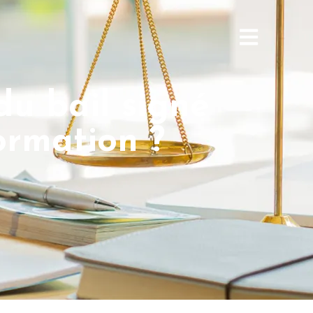
 du bail signé
ormation ?