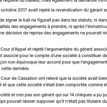
a requête du bailleur, mais également la demande formu
octobre 2017 avait rejeté la revendication du gérant a
de signer le bail ne figurait pas dans les statuts, ni d
dalités des engagements à prendre, ni après l’immatricul
e décision de reprise des engagements ne pourrait rés
Cour d’Appel et rejeté l’argumentaire du gérant associé
nt associé pour le compte d’une société à constituer de
façon non équivoque leur accord pour que l’engagement 
 cette dernière.
la Cour de Cassation ont relevé que la société avait bi
et que cette société s’était bien comportée comme étant
société et non pas son gérant qui sur 14 chèques a pu ju
ui pouvait laisser supposer qu’il n’était pas titulaire du