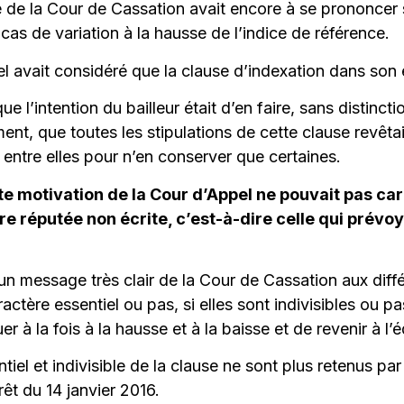
de la Cour de Cassation avait encore à se prononcer s
 cas de variation à la hausse de l’indice de référence.
el avait considéré que la clause d’indexation dans son e
 l’intention du bailleur était d’en faire, sans distinct
nt, que toutes les stipulations de cette clause revêta
x entre elles pour n’en conserver que certaines.
 motivation de la Cour d’Appel ne pouvait pas caract
tre réputée non écrite, c’est-à-dire celle qui prévo
 un message très clair de la Cour de Cassation aux dif
actère essentiel ou pas, si elles sont indivisibles ou 
 à la fois à la hausse et à la baisse et de revenir à l’é
iel et indivisible de la clause ne sont plus retenus pa
êt du 14 janvier 2016.