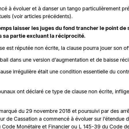
cé à évoluer et à danser un tango particulièrement préj
uels (voir articles précédents).
ps laisser les juges du fond trancher le point de s
 sa partie excluant la réciprocité.
isse est réputée non écrite, la clause pourra jouer son 
e bail dans une version d’augmentation et de baisse réc
use irrégulière était une condition essentielle du contr
unaux ont déclaré ce type de clause non écrite, inflige
remarqué du 29 novembre 2018 et poursuivi par des arr
ur de Cassation a commencé à évoluer sur l’étendue de
1 du Code Monétaire et Financier ou L 145-39 du Code