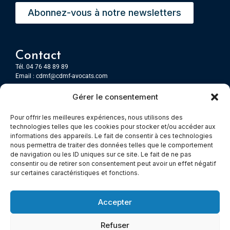
Abonnez-vous à notre newsletters
Contact
Tél. 04 76 48 89 89
Email :
cdmf@cdmf-avocats.com
Gérer le consentement
Grenoble
7 Place Firmin Gautier
Pour offrir les meilleures expériences, nous utilisons des
CS 80476
technologies telles que les cookies pour stocker et/ou accéder aux
38016 GRENOBLE, Cedex 1
informations des appareils. Le fait de consentir à ces technologies
nous permettra de traiter des données telles que le comportement
de navigation ou les ID uniques sur ce site. Le fait de ne pas
Chambery
consentir ou de retirer son consentement peut avoir un effet négatif
sur certaines caractéristiques et fonctions.
Immeuble le Paris
5 rue Claude Martin
73000 Chambéry
Accepter
Refuser