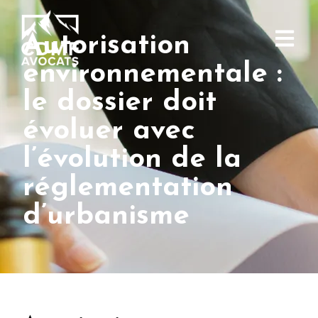
Autorisation
environnementale :
le dossier doit
évoluer avec
l’évolution de la
réglementation
d’urbanisme