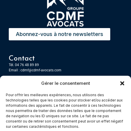
Abonnez-vous à notre newsletters
Contact
Tél. 04 76 48 89 89
Email :
cdmf@cdmf-avocats.com
Gérer le consentement
Grenoble
7 Place Firmin Gautier
Pour offrir les meilleures expériences, nous utilisons des
CS 80476
technologies telles que les cookies pour stocker et/ou accéder aux
38016 GRENOBLE, Cedex 1
informations des appareils. Le fait de consentir à ces technologies
nous permettra de traiter des données telles que le comportement
de navigation ou les ID uniques sur ce site. Le fait de ne pas
Chambery
consentir ou de retirer son consentement peut avoir un effet négatif
Immeuble le Paris
sur certaines caractéristiques et fonctions.