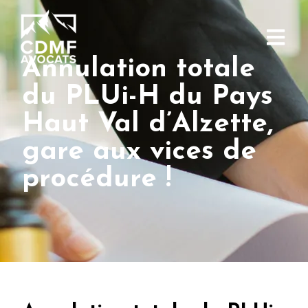
Annulation totale
du PLUi-H du Pays
Haut Val d’Alzette,
gare aux vices de
procédure !