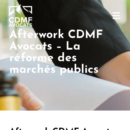
Afterwork CDMF
Avocats – La
réforme des
marchés publics