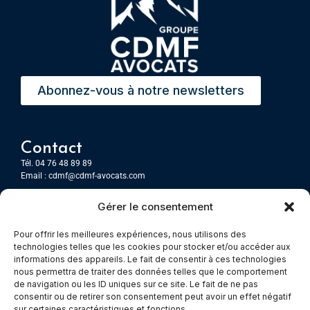
Abonnez-vous à notre newsletters
Contact
Tél. 04 76 48 89 89
Email :
cdmf@cdmf-avocats.com
Gérer le consentement
Grenoble
7 Place Firmin Gautier
Pour offrir les meilleures expériences, nous utilisons des
CS 80476
technologies telles que les cookies pour stocker et/ou accéder aux
38016 GRENOBLE, Cedex 1
informations des appareils. Le fait de consentir à ces technologies
nous permettra de traiter des données telles que le comportement
de navigation ou les ID uniques sur ce site. Le fait de ne pas
Chambery
consentir ou de retirer son consentement peut avoir un effet négatif
Immeuble le Paris
sur certaines caractéristiques et fonctions.