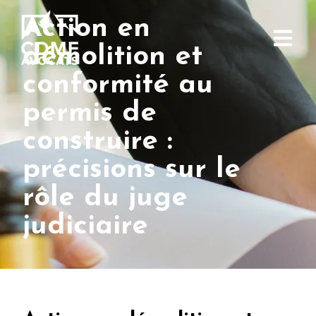
Action en
démolition et
conformité au
permis de
construire :
précisions sur le
rôle du juge
judiciaire