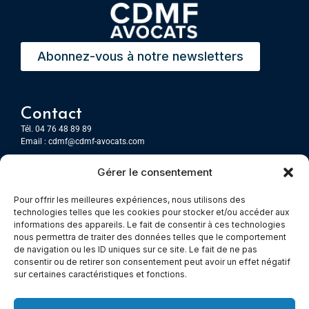
Abonnez-vous à notre newsletters
Contact
Tél. 04 76 48 89 89
Email :
cdmf@cdmf-avocats.com
Gérer le consentement
Grenoble
7 Place Firmin Gautier
Pour offrir les meilleures expériences, nous utilisons des
CS 80476
technologies telles que les cookies pour stocker et/ou accéder aux
38016 GRENOBLE, Cedex 1
informations des appareils. Le fait de consentir à ces technologies
nous permettra de traiter des données telles que le comportement
de navigation ou les ID uniques sur ce site. Le fait de ne pas
Chambery
consentir ou de retirer son consentement peut avoir un effet négatif
Immeuble le Paris
sur certaines caractéristiques et fonctions.
5 rue Claude Martin
73000 Chambéry