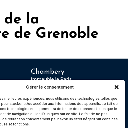
 de la
ure de Grenoble
Chambery
Immeuble le Paris
5 rue Claude Martin
Gérer le consentement
dex 1
73000 Chambéry
 les meilleures expériences, nous utilisons des technologies telles que
 pour stocker et/ou accéder aux informations des appareils. Le fait de
 ces technologies nous permettra de traiter des données telles que le
t de navigation ou les ID uniques sur ce site. Le fait de ne pas
u de retirer son consentement peut avoir un effet négatif sur certaines
iques et fonctions.
Made with
Cerf à Lunettes - Web & Com