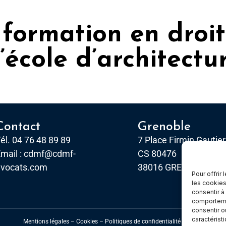
: formation en droit
l’école d’architect
Contact
Grenoble
él. 04 76 48 89 89
7 Place Firmin Gautier
mail :
cdmf@cdmf-
CS 80476
avocats.com
38016 GRENOBLE, Ce
Pour offrir
les cookies
consentir à
comportemen
consentir o
caractérist
Mentions légales
–
Cookies –
Politiques de confidentialité