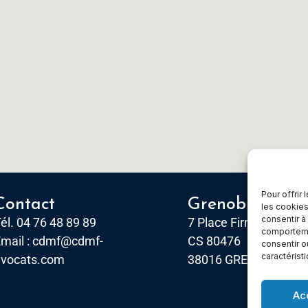
Pour offrir
Contact
Grenoble
les cookies
consentir à
él. 04 76 48 89 89
7 Place Firmin Gautier
comportemen
mail :
cdmf@cdmf-
CS 80476
consentir o
caractérist
avocats.com
38016 GRENOBLE, Ce
Ac