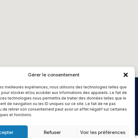
Gérer le consentement
 les meilleures expériences, nous utilisons des technologies telles que
Chambery
 pour stocker et/ou accéder aux informations des appareils. Le fait de
 ces technologies nous permettra de traiter des données telles que le
Immeuble le Paris
t de navigation ou les ID uniques sur ce site. Le fait de ne pas
5 rue Claude Martin
u de retirer son consentement peut avoir un effet négatif sur certaines
iques et fonctions.
dex 1
73000 Chambéry
cepter
Refuser
Voir les préférences